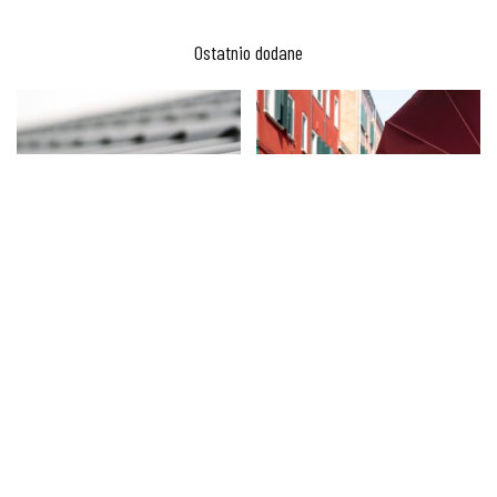
Ostatnio dodane
NAJCZĘSTSZE PROBLEMY W
GDZIE NOCOWAĆ PODCZAS
GIĘCIU BLACHY I JAK JE
URLOPU NA ŚLĄSKU?
ELIMINOWAĆ