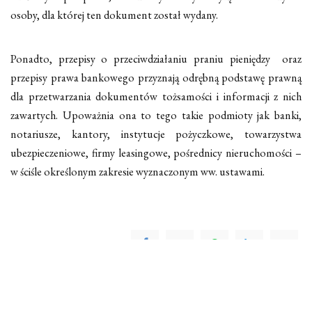
osoby, dla której ten dokument został wydany.
Ponadto, przepisy o przeciwdziałaniu praniu pieniędzy oraz
przepisy prawa bankowego przyznają odrębną podstawę prawną
dla przetwarzania dokumentów tożsamości i informacji z nich
zawartych. Upoważnia ona to tego takie podmioty jak banki,
notariusze, kantory, instytucje pożyczkowe, towarzystwa
ubezpieczeniowe, firmy leasingowe, pośrednicy nieruchomości –
w ściśle określonym zakresie wyznaczonym ww. ustawami.
SHARE
PREVIOUS ARTICLE
NEXT ARTICLE
PRAWA PASAŻERA LINII LOTNICZYCH
SZAFA ZARADNEJ POLKI, CZYLI JAK