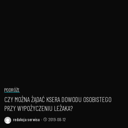
PODRÓŻE
CZY MOŻNA ŻĄDAĆ KSERA DOWODU OSOBISTEGO
PRZY WYPOŻYCZENIU LEŻAKA?
redakcja serwisu
2019-08-12
Posted
by