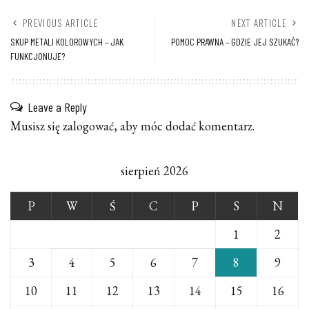
PREVIOUS ARTICLE
NEXT ARTICLE
SKUP METALI KOLOROWYCH – JAK
POMOC PRAWNA – GDZIE JEJ SZUKAĆ?
FUNKCJONUJE?
Leave a Reply
Musisz się
zalogować
, aby móc dodać komentarz.
sierpień 2026
P
W
Ś
C
P
S
N
1
2
3
4
5
6
7
8
9
10
11
12
13
14
15
16