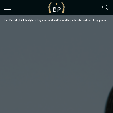
BestPortal.pl
>
Lifestyle
>
Czy opinie klientów w sklepach internetowych są pomocne w dokonaniu zakupu?