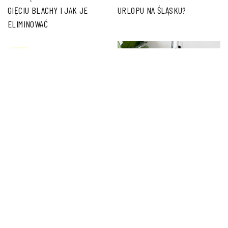
GIĘCIU BLACHY I JAK JE
URLOPU NA ŚLĄSKU?
ELIMINOWAĆ
REGRANULATY LDPE – CO TO
PROFESJONALNY ODKURZACZ
TAKIEGO?
– CZYM RÓŻNI SIĘ OD
KLASYCZNYCH WERSJI I CZY
WARTO GO WYBRAĆ?
PORADNIK.