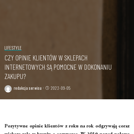
LIFESTYLE
CZY OPINIE KLIENTÓW W SKLEPACH
INTERNETOWYCH SĄ POMOCNE W DOKONANIU
ZAKUPU?
redakcja serwisu
2022-09-05
Posted
by
Pozytywne opinie klientów z roku na rok odgrywają coraz
większą rolę w branży e-commerce. W 2019 ponad połowa