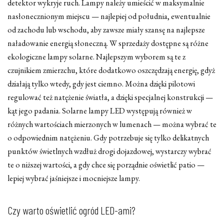
detektor wykryje ruch. Lampy należy umieścić w maksymalnie
nasłonecznionym miejscu — najlepiej od południa, ewentualnie
od zachodu lub wschodu, aby zawsze miały szansę na najlepsze
naładowanie energią słoneczną. W sprzedaży dostępne są różne
ekologiczne lampy solarne. Najlepszym wyborem są te z
czujnikiem zmierzchu, które dodatkowo oszczędzają energię, gdyż
działają tylko wtedy, gdy jest ciemno. Można dzięki pilotowi
regulować też natężenie światła, a dzięki specjalnej konstrukcji —
kąt jego padania. Solarne lampy LED występują również w
różnych wartościach mierzonych w lumenach — można wybrać te
o odpowiednim natężeniu. Gdy potrzebuje się tylko delikatnych
punktów świetlnych wzdłuż drogi dojazdowej, wystarczy wybrać
te o niższej wartości, a gdy chce się porządnie oświetlić patio —
lepiej wybrać jaśniejsze i mocniejsze lampy.
Czy warto oświetlić ogród LED-ami?