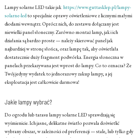
Lampy solarne LED takie jak
https://www.guttasklep.pl/lampy-
solarne-led
to specjalnie oprawy oświetleniowe z licznymi małymi
diodami wewnątrz. Oprócz nich, do zestawu dołączany jest
niewielki panel słoneczny. Zarówno montaż lamp, jak i ich
działania są bardzo proste — należy skierować panel jak
najbardziej w stronę słońca, oraz lampę tak, aby oświetlała
dostatecznie duży fragment podwórka. Energia słoneczna w
panelach przekazywana jest wprost do lampy. Co to oznacza? Że
Twój jedyny wydatek to jednorazowy zakup lampy, a jej
eksploatacja jest całkowicie darmowa!
Jakie lampy wybrać?
Do ogrodu lub tarasu lampy solarne LED sprawdzają się
wyśmienicie. Ich jasne, delikatne światło pozwala doświetlić
wybrany obszar, w zależności od preferencji — stale, lub tylko gdy