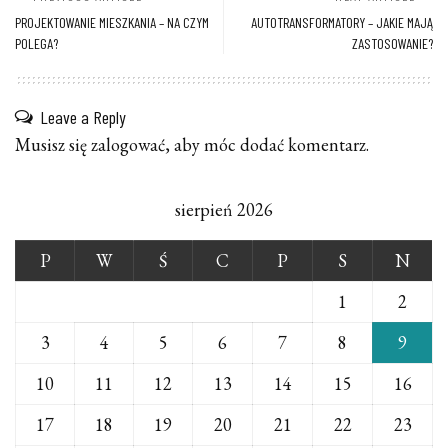
PROJEKTOWANIE MIESZKANIA – NA CZYM
AUTOTRANSFORMATORY – JAKIE MAJĄ
POLEGA?
ZASTOSOWANIE?
Leave a Reply
Musisz się
zalogować
, aby móc dodać komentarz.
sierpień 2026
P
W
Ś
C
P
S
N
1
2
3
4
5
6
7
8
9
10
11
12
13
14
15
16
17
18
19
20
21
22
23