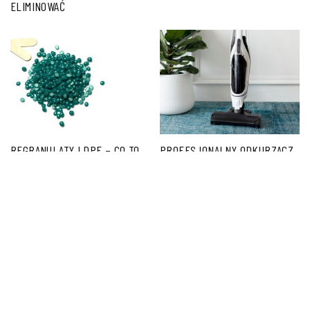
ELIMINOWAĆ
REGRANULATY LDPE – CO TO
PROFESJONALNY ODKURZACZ
TAKIEGO?
– CZYM RÓŻNI SIĘ OD
KLASYCZNYCH WERSJI I CZY
WARTO GO WYBRAĆ?
PORADNIK.