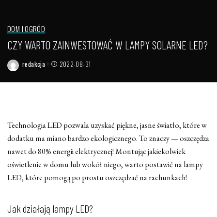
DOM I OGRÓD
CZY WARTO ZAINWESTOWAĆ W LAMPY SOLARNE LED?
redakcja
2022-08-31
Posted
by
Technologia LED pozwala uzyskać piękne, jasne światło, które w
dodatku ma miano bardzo ekologicznego. To znaczy — oszczędza
nawet do 80% energii elektrycznej! Montując jakiekolwiek
oświetlenie w domu lub wokół niego, warto postawić na lampy
LED, które pomogą po prostu oszczędzać na rachunkach!
Jak działają lampy LED?