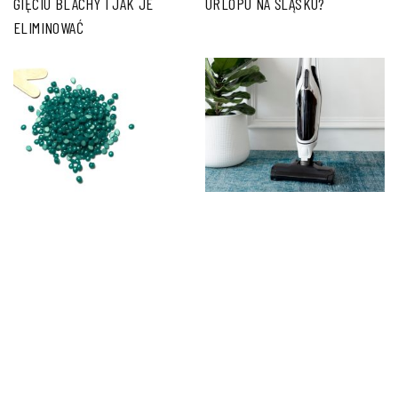
GIĘCIU BLACHY I JAK JE
URLOPU NA ŚLĄSKU?
ELIMINOWAĆ
REGRANULATY LDPE – CO TO
PROFESJONALNY ODKURZACZ
TAKIEGO?
– CZYM RÓŻNI SIĘ OD
KLASYCZNYCH WERSJI I CZY
WARTO GO WYBRAĆ?
PORADNIK.