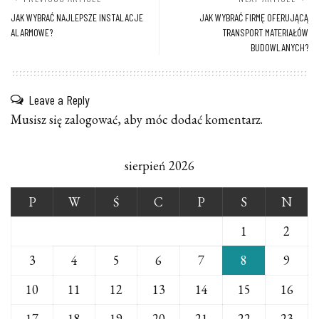
JAK WYBRAĆ NAJLEPSZE INSTALACJE
JAK WYBRAĆ FIRMĘ OFERUJĄCĄ
ALARMOWE?
TRANSPORT MATERIAŁÓW
BUDOWLANYCH?
Leave a Reply
Musisz się
zalogować
, aby móc dodać komentarz.
sierpień 2026
P
W
Ś
C
P
S
N
1
2
3
4
5
6
7
8
9
10
11
12
13
14
15
16
17
18
19
20
21
22
23