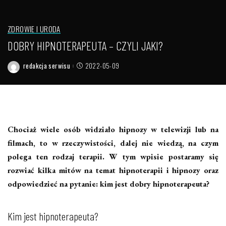
ZDROWIE I URODA
DOBRY HIPNOTERAPEUTA – CZYLI JAKI?
redakcja serwisu
2022-05-09
Posted
by
Chociaż wiele osób widziało hipnozy w telewizji lub na
filmach, to w rzeczywistości, dalej nie wiedzą, na czym
polega ten rodzaj terapii. W tym wpisie postaramy się
rozwiać kilka mitów na temat hipnoterapii i hipnozy oraz
odpowiedzieć na pytanie: kim jest dobry hipnoterapeuta?
Kim jest hipnoterapeuta?