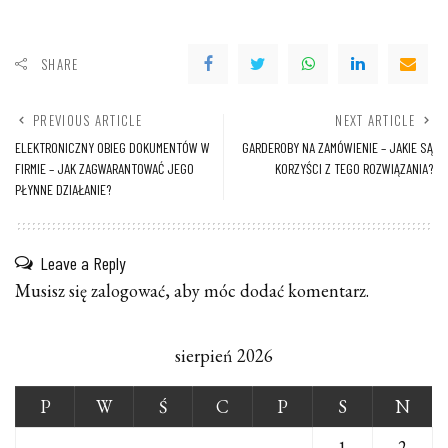
SHARE
PREVIOUS ARTICLE
NEXT ARTICLE
ELEKTRONICZNY OBIEG DOKUMENTÓW W
GARDEROBY NA ZAMÓWIENIE – JAKIE SĄ
FIRMIE – JAK ZAGWARANTOWAĆ JEGO
KORZYŚCI Z TEGO ROZWIĄZANIA?
PŁYNNE DZIAŁANIE?
Leave a Reply
Musisz się
zalogować
, aby móc dodać komentarz.
sierpień 2026
P
W
Ś
C
P
S
N
1
2