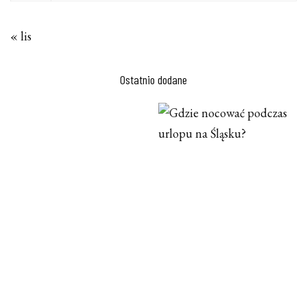
« lis
Ostatnio dodane
NAJCZĘSTSZE PROBLEMY W
GDZIE NOCOWAĆ PODCZAS
GIĘCIU BLACHY I JAK JE
URLOPU NA ŚLĄSKU?
ELIMINOWAĆ