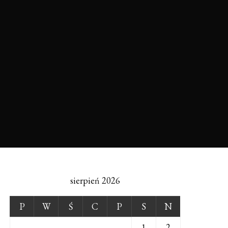
sierpień 2026
P
W
Ś
C
P
S
N
1
2