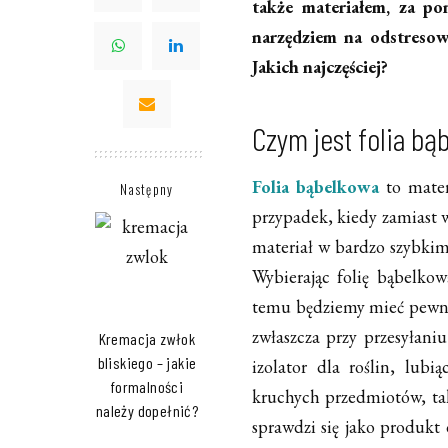
także materiałem, za po
narzędziem na odstresow
Jakich najczęściej?
Czym jest folia bą
Folia bąbelkowa
to mate
Następny
przypadek, kiedy zamiast w
materiał w bardzo szybkim c
Wybierając folię bąbelkow
temu będziemy mieć pewnoś
zwłaszcza przy przesyłani
Kremacja zwłok
bliskiego – jakie
izolator dla roślin, lubi
formalności
kruchych przedmiotów, tak
należy dopełnić?
sprawdzi się jako produkt 