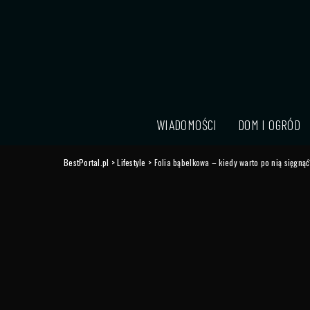
WIADOMOŚCI
DOM I OGRÓD
BestPortal.pl
>
Lifestyle
>
Folia bąbelkowa – kiedy warto po nią sięgną