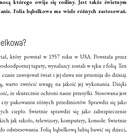
mocą którego owija się rośliny. Jest także świetnym
anie. Folia bąbelkowa ma wiele różnych zastosowań.
belkowa?
riał, który powstał w 1957 roku w USA. Powstała przez
odoodpornej tapety, wynalazcy zostali w ręku z folią. Ten
zasie zawojował świat i jej sława nie przemija do dzisiaj.
ą, warto zwrócić uwagę na jakość jej wykonania. Dzięki
ć, że skutecznie ochroni nasze przesyłki. Stosowana jest
u czy pakowaniu różnych przedmiotów. Sprawdzi się jako
ących ciepło. Świetnie sprawdzi się jako zabezpieczenie
ich jak szkoło, telewizory, komputery, konsole. Świetnie
do odstresowania. Folią bąbelkową lubią bawić się dzieci,