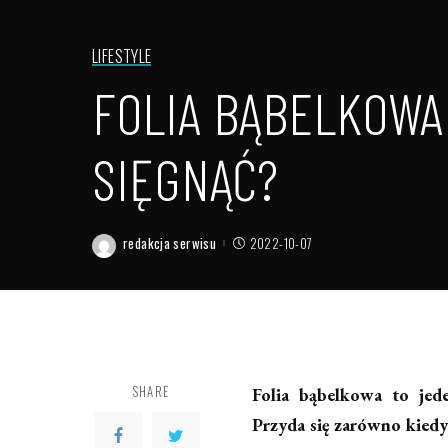
LIFESTYLE
FOLIA BĄBELKOWA 
SIĘGNĄĆ?
redakcja serwisu
2022-10-07
Posted
by
SHARE
Folia bąbelkowa to jed
Przyda się zarówno kiedy