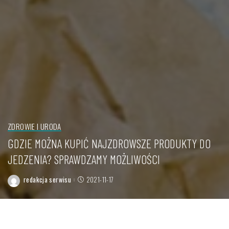
ZDROWIE I URODA
GDZIE MOŻNA KUPIĆ NAJZDROWSZE PRODUKTY DO
JEDZENIA? SPRAWDZAMY MOŻLIWOŚCI
redakcja serwisu
2021-11-17
Posted
by