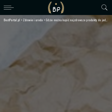
BestPortal.pl
>
Zdrowie i uroda
>
Gdzie można kupić najzdrowsze produkty do jedzenia? Sprawdzamy możliwości