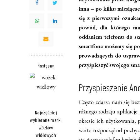
inna – po kilku miesiąc
się z pierwszymi oznaka
powód, dla którego mu
oddaniem telefonu do se
smartfona możemy się pod
prowadzących do usprawn
przyśpieszyć swojego sma
Następny
Przyspieszenie And
Często zdarza nam się bez
różnego rodzaju aplikacje
Najczęściej
wybierane marki
okresie ich użytkowania,
wózków
warto rozpocząć od pozbyc
widłowych
się, że nasz telefon będzie