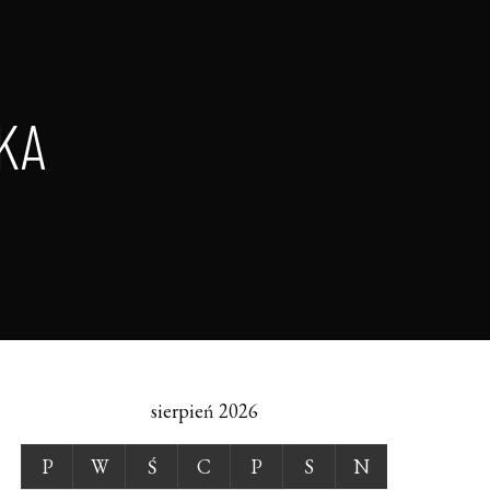
KA
sierpień 2026
P
W
Ś
C
P
S
N