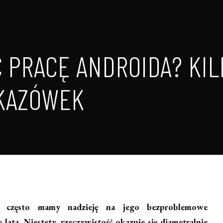
Ć PRACĘ ANDROIDA? KIL
KAZÓWEK
 często mamy nadzieję na jego bezproblemowe
lata. Niestety, rzeczywistość okazuje się diametralnie