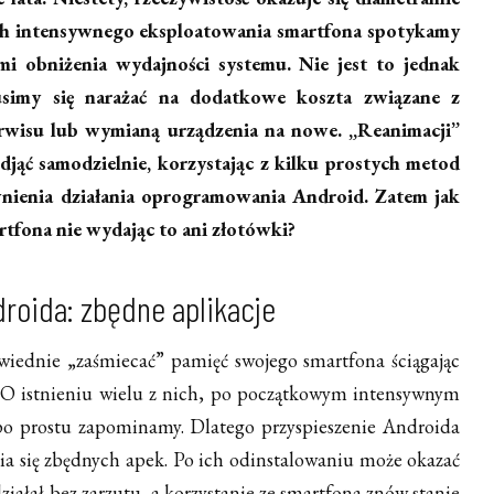
ach intensywnego eksploatowania smartfona spotykamy
mi obniżenia wydajności systemu. Nie jest to jednak
simy się narażać na dodatkowe koszta związane z
rwisu lub wymianą urządzenia na nowe. „Reanimacji”
jąć samodzielnie, korzystając z kilku prostych metod
ienia działania oprogramowania Android. Zatem jak
rtfona nie wydając to ani złotówki?
roida: zbędne aplikacje
wiednie „zaśmiecać” pamięć swojego smartfona ściągając
. O istnieniu wielu z nich, po początkowym intensywnym
 po prostu zapominamy. Dlatego przyspieszenie Androida
ia się zbędnych apek. Po ich odinstalowaniu może okazać
 działał bez zarzutu, a korzystanie ze smartfona znów stanie