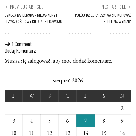
PREVIOUS ARTICLE
NEXT ARTICLE
SZKOŁA BARBERSKA – NIEBANALNY I
POKÓJ DZIECKA. CZY WARTO KUPOWAĆ
PRZYSZŁOŚCIOWY KIERUNEK ROZWOJU
MEBLE NA WYMIAR?
1 Comment
Dodaj komentarz
Musisz się
zalogować
, aby móc dodać komentarz.
sierpień 2026
P
W
Ś
C
P
S
N
1
2
3
4
5
6
7
8
9
10
11
12
13
14
15
16