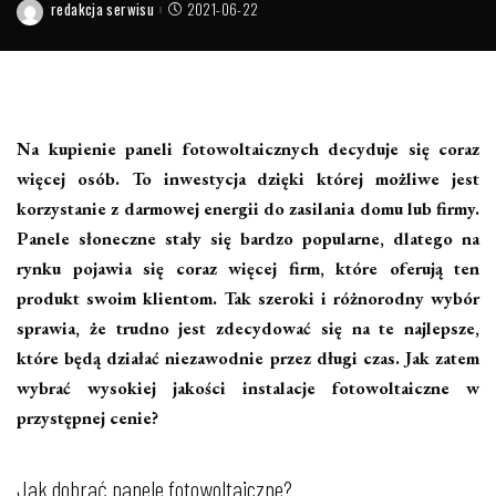
redakcja serwisu
2021-06-22
Posted
by
Na kupienie paneli fotowoltaicznych decyduje się coraz
więcej osób. To inwestycja dzięki której możliwe jest
korzystanie z darmowej energii do zasilania domu lub firmy.
Panele słoneczne stały się bardzo popularne, dlatego na
rynku pojawia się coraz więcej firm, które oferują ten
produkt swoim klientom. Tak szeroki i różnorodny wybór
sprawia, że trudno jest zdecydować się na te najlepsze,
które będą działać niezawodnie przez długi czas. Jak zatem
wybrać wysokiej jakości instalacje fotowoltaiczne w
przystępnej cenie?
Jak dobrać panele fotowoltaiczne?