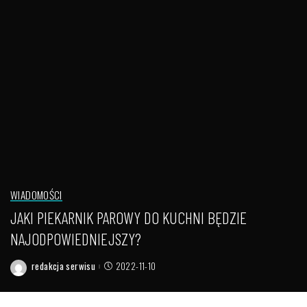
WIADOMOŚCI
JAKI PIEKARNIK PAROWY DO KUCHNI BĘDZIE
NAJODPOWIEDNIEJSZY?
redakcja serwisu
2022-11-10
Posted
by