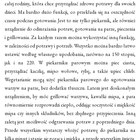
całej rodziny, która chce przyrządzać zdrowe potrawy dla swoich
dzieci. Ma bardzo dużo funkcji, co przekłada się na oszczędność
czasu podczas gotowania. Jest to nie tylko piekarnik, ale również
urządzenie do odmrażania potraw, gotowania na parze, pieczenia
i grillowania. Za każdym razem można wykorzystać inną funkcję,
w zależności od potrawy i potrzeb. Wszystko można bardzo łatwo
ustawić według własnego upodobania, zarówno na 150 stopni,
jak i na 220. W piekarniku parowym można piec ciasta,
przyrządzać kaczkę, mięso wołowe, rybę, a także upiec chleb.
Wegetarianie mogą użyć piekarnika parowego do ugotowania
warzyw na parze, bez dodatku tłuszczu. Latem jest doskonałym
urządzeniem, by móc grillować warzywa, kawałki mięsa, a para
równomiernie rozprowadzi ciepło, oddając soczystość i miękkość
mięsa czy innych składników, bez zbędnego przypieczenia. Inną
zaletą jest możliwość odgrzewania potraw z poprzedniego dnia.
Przede wszystkim wystarczy włożyć potrawę do piekarnika na
kilka minut i stanie się gorąca i miękka, a przede wszystkim świeża,