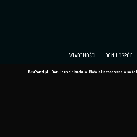
WIADOMOŚCI
DOM I OGRÓD
BestPortal.pl
>
Dom i ogród
>
Kuchnia. Biała jak nowoczesna, a może b