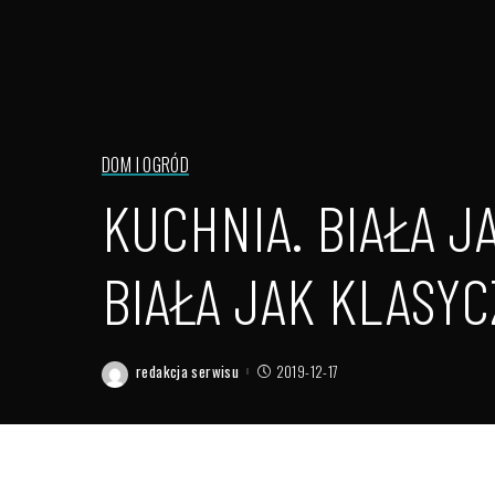
DOM I OGRÓD
KUCHNIA. BIAŁA 
BIAŁA JAK KLASY
redakcja serwisu
2019-12-17
Posted
by