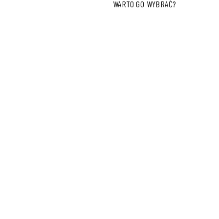
WARTO GO WYBRAĆ?
PORADNIK.
JAK ZNALEŹĆ IDEALNĄ SALĘ
RYZYKO W PROCESACH
WESELNĄ?
FRANKOWYCH – JAK
PROFESJONALNIE
ZABEZPIECZYĆ SWOJE
INTERESY?