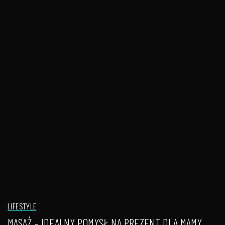
LIFESTYLE
MASAŻ – IDEALNY POMYSŁ NA PREZENT DLA MAMY