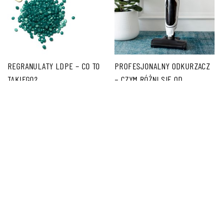
REGRANULATY LDPE – CO TO
PROFESJONALNY ODKURZACZ
TAKIEGO?
– CZYM RÓŻNI SIĘ OD
KLASYCZNYCH WERSJI I CZY
WARTO GO WYBRAĆ?
PORADNIK.