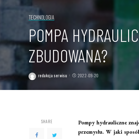
TECHNOLOGIA
POMPA HYDRAULIC
ZBUDOWANA?
redakcja serwisu
2022-09-20
Posted
by
SHARE
Pompy hydrauliczne znaj
przemysłu. W jaki sposó