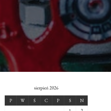
sierpień 2026
P
W
Ś
C
P
S
N
1
2