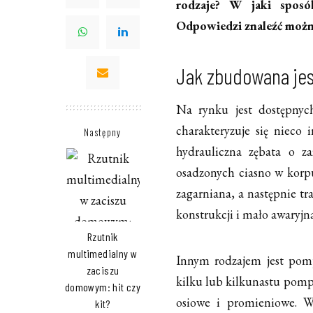
rodzaje? W jaki sposó
Odpowiedzi znaleźć można
Jak zbudowana jes
Na rynku jest dostępnyc
charakteryzuje się niec
Następny
hydrauliczna zębata o z
osadzonych ciasno w korpu
zagarniana, a następnie t
konstrukcji i mało awaryjna
Rzutnik
multimedialny w
Innym rodzajem jest pom
zaciszu
kilku lub kilkunastu pom
domowym: hit czy
osiowe i promieniowe. W
kit?