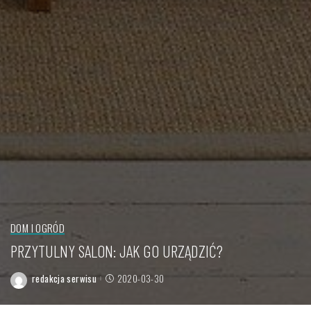
DOM I OGRÓD
PRZYTULNY SALON: JAK GO URZĄDZIĆ?
redakcja serwisu
2020-03-30
Posted
by