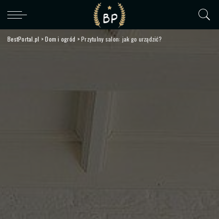
BestPortal.pl
>
Dom i ogród
>
Przytulny salon: jak go urządzić?