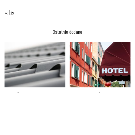
« lis
Ostatnio dodane
NAJCZĘSTSZE PROBLEMY W
GDZIE NOCOWAĆ PODCZAS
GIĘCIU BLACHY I JAK JE
URLOPU NA ŚLĄSKU?
ELIMINOWAĆ