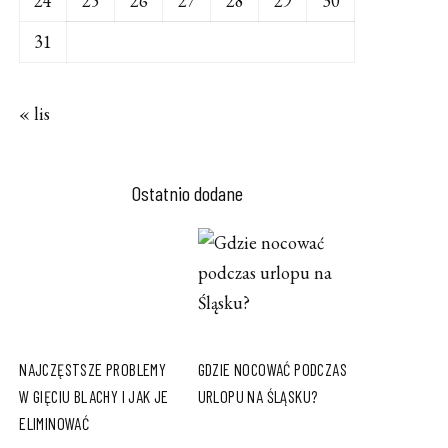
24
25
26
27
28
29
30
31
« lis
Ostatnio dodane
NAJCZĘSTSZE PROBLEMY
GDZIE NOCOWAĆ PODCZAS
W GIĘCIU BLACHY I JAK JE
URLOPU NA ŚLĄSKU?
ELIMINOWAĆ