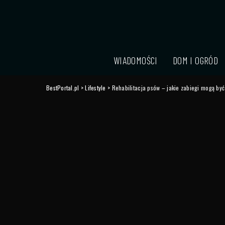
WIADOMOŚCI
DOM I OGRÓD
BestPortal.pl
>
Lifestyle
>
Rehabilitacja psów – jakie zabiegi mogą by