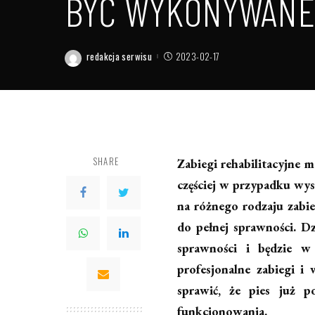
BYĆ WYKONYWANE
redakcja serwisu
2023-02-17
Posted
by
SHARE
Zabiegi rehabilitacyjne 
częściej w przypadku wys
na różnego rodzaju zabie
do pełnej sprawności. Dz
sprawności i będzie w
profesjonalne zabiegi i
sprawić, że pies już p
funkcjonowania.