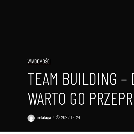
WIADOMOŚCI
TEAM BUILDING – 
WARTO GO PRZEPR
redakcja
2022-12-24
Posted
by