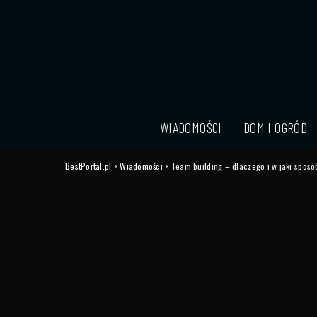
WIADOMOŚCI
DOM I OGRÓD
BestPortal.pl
>
Wiadomości
>
Team building – dlaczego i w jaki sposó