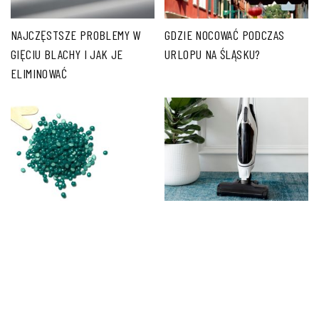
NAJCZĘSTSZE PROBLEMY W
GDZIE NOCOWAĆ PODCZAS
GIĘCIU BLACHY I JAK JE
URLOPU NA ŚLĄSKU?
ELIMINOWAĆ
REGRANULATY LDPE – CO TO
PROFESJONALNY ODKURZACZ
TAKIEGO?
– CZYM RÓŻNI SIĘ OD
KLASYCZNYCH WERSJI I CZY
WARTO GO WYBRAĆ?
PORADNIK.