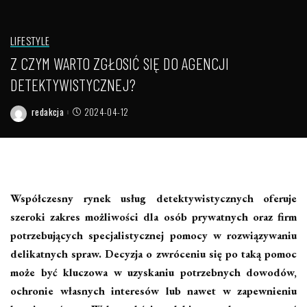
LIFESTYLE
Z CZYM WARTO ZGŁOSIĆ SIĘ DO AGENCJI
DETEKTYWISTYCZNEJ?
redakcja
2024-04-12
Posted
by
Współczesny rynek usług detektywistycznych oferuje
szeroki zakres możliwości dla osób prywatnych oraz firm
potrzebujących specjalistycznej pomocy w rozwiązywaniu
delikatnych spraw. Decyzja o zwróceniu się po taką pomoc
może być kluczowa w uzyskaniu potrzebnych dowodów,
ochronie własnych interesów lub nawet w zapewnieniu