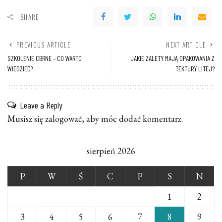
SHARE
PREVIOUS ARTICLE
NEXT ARTICLE
SZKOLENIE CBRNE – CO WARTO
JAKIE ZALETY MAJĄ OPAKOWANIA Z
WIEDZIEĆ?
TEKTURY LITEJ?
Leave a Reply
Musisz się
zalogować
, aby móc dodać komentarz.
sierpień 2026
P
W
Ś
C
P
S
N
1
2
3
4
5
6
7
8
9