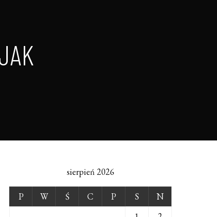
JAK
sierpień 2026
P
W
Ś
C
P
S
N
1
2