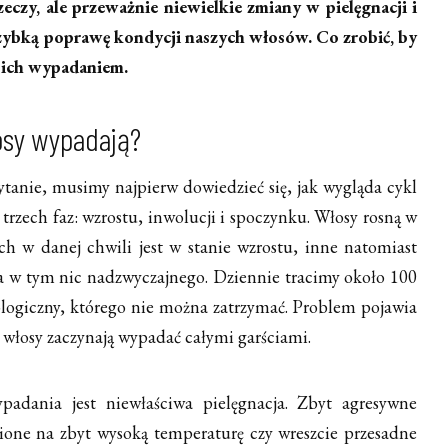
eczy, ale przeważnie niewielkie zmiany w pielęgnacji i
zybką poprawę kondycji naszych włosów. Co zrobić, by
z ich wypadaniem.
osy wypadają?
tanie, musimy najpierw dowiedzieć się, jak wygląda cykl
z trzech faz: wzrostu, inwolucji i spoczynku. Włosy rosną w
ch w danej chwili jest w stanie wzrostu, inne natomiast
a w tym nic nadzwyczajnego. Dziennie tracimy około 100
zjologiczny, którego nie można zatrzymać. Problem pojawia
 włosy zaczynają wypadać całymi garściami.
padania jest niewłaściwa pielęgnacja. Zbyt agresywne
ione na zbyt wysoką temperaturę czy wreszcie przesadne