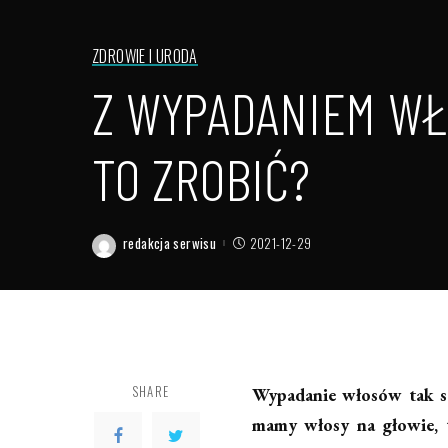
ZDROWIE I URODA
Z WYPADANIEM WŁ
TO ZROBIĆ?
redakcja serwisu
2021-12-29
Posted
by
SHARE
Wypadanie włosów tak sa
mamy włosy na głowie, t