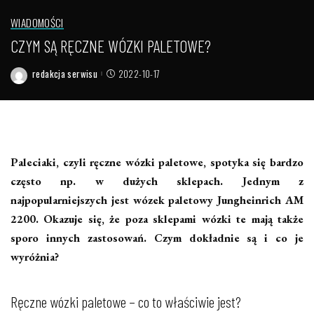
WIADOMOŚCI
CZYM SĄ RĘCZNE WÓZKI PALETOWE?
redakcja serwisu
2022-10-17
Posted
by
Paleciaki, czyli ręczne wózki paletowe, spotyka się bardzo
często np. w dużych sklepach. Jednym z
najpopularniejszych jest wózek paletowy Jungheinrich AM
2200. Okazuje się, że poza sklepami wózki te mają także
sporo innych zastosowań. Czym dokładnie są i co je
wyróżnia?
Ręczne wózki paletowe – co to właściwie jest?