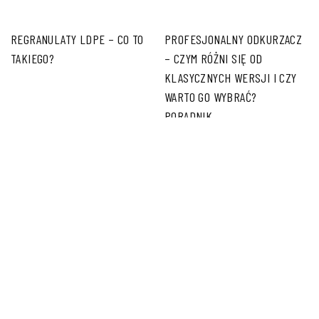
REGRANULATY LDPE – CO TO
PROFESJONALNY ODKURZACZ
TAKIEGO?
– CZYM RÓŻNI SIĘ OD
KLASYCZNYCH WERSJI I CZY
WARTO GO WYBRAĆ?
PORADNIK.
JAK ZNALEŹĆ IDEALNĄ SALĘ
RYZYKO W PROCESACH
WESELNĄ?
FRANKOWYCH – JAK
PROFESJONALNIE